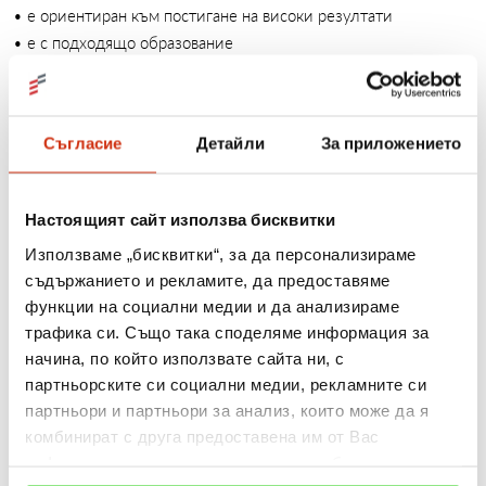
• е ориентиран към постигане на високи резултати
• е с подходящо образование
• има валидна шофьорска книжка
Нашето предложение:
Съгласие
Детайли
За приложението
• обучение и повишаване на квалификацията от нашите
добре подготвени Бизнес треньори от нашата „Изи
Академия“
Настоящият сайт използва бисквитки
• управление на екип от Кредитни консултанти
Използваме „бисквитки“, за да персонализираме
• възможност за дългосрочно професионално развитие в
съдържанието и рекламите, да предоставяме
компанията
функции на социални медии и да анализираме
• допълнителна плаваща част към възнаграждението
трафика си. Също така споделяме информация за
• богат пакет от преференции
начина, по който използвате сайта ни, с
партньорските си социални медии, рекламните си
Гарантирана конфиденциалност на всички кандидатури по
партньори и партньори за анализ, които може да я
смисъла на ЗЗЛД.
комбинират с друга предоставена им от Вас
Ще се свържем само с одобрените по документи кандидати.
информация или с такава, която са събрали от