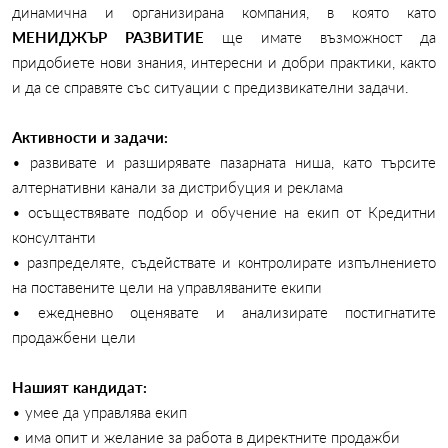
динамична и организирана компания, в която като
МЕНИДЖЪР РАЗВИТИЕ
ще имате възможност да
придобиете нови знания, интересни и добри практики, както
и да се справяте със ситуации с предизвикателни задачи.
Активности и задачи:
• развивате и разширявате пазарната ниша, като търсите
алтернативни канали за дистрибуция и реклама
• осъществявате подбор и обучение на екип от Кредитни
консултанти
• разпределяте, съдействате и контролирате изпълнението
на поставените цели на управляваните екипи
• ежедневно оценявате и анализирате постигнатите
продажбени цели
Нашият кандидат:
• умее да управлява екип
• има опит и желание за работа в директните продажби