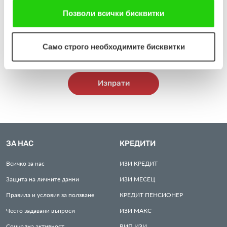
ползването от Ваша страна на услугите им. Ако
Кандидатствайки по настоящата обява, Вие ще ни
продължавате да използвате нашия уебсайт, Вие се
Позволи всички бисквитки
предоставите Ваши лични данни. Подробна информация
съгласявате с нашите "бисквитки".
относно начина, по който ще обработваме личните Ви данни,
ще намерите тук:
https://www.easycredit.bg/izyavlenie-za-
Само строго необходимите бисквитки
zashtita-na-lichnite-danni-na-kandidati-za-rabota
.
Изпрати
ЗА НАС
КРЕДИТИ
Всичко за нас
ИЗИ
КРЕДИТ
Защита на личните данни
ИЗИ
МЕСЕЦ
Правила и условия за ползване
КРЕДИТ
ПЕНСИОНЕР
Често задавани въпроси
ИЗИ
МАКС
Социална активност
ВИП
ИЗИ