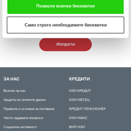
предоставите Ваши лични данни. Подробна информация
продължавате да използвате нашия уебсайт, Вие се
Позволи всички бисквитки
относно начина, по който ще обработваме личните Ви данни,
съгласявате с нашите "бисквитки".
ще намерите тук:
https://www.easycredit.bg/izyavlenie-za-
Само строго необходимите бисквитки
zashtita-na-lichnite-danni-na-kandidati-za-rabota
.
Изпрати
ЗА НАС
КРЕДИТИ
Всичко за нас
ИЗИ
КРЕДИТ
Защита на личните данни
ИЗИ
МЕСЕЦ
Правила и условия за ползване
КРЕДИТ
ПЕНСИОНЕР
Често задавани въпроси
ИЗИ
МАКС
Социална активност
ВИП
ИЗИ