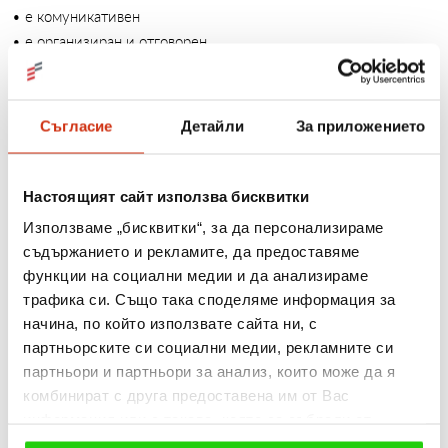
• е комуникативен
• е организиран и отговорен
Нашето предложение:
• специализирано вътрешно обучение
Съгласие
Детайли
За приложението
• стипендиантска програма, която ви осигурява високо
стартово възнаграждение
• граждански договор
Настоящият сайт използва бисквитки
• богат пакет от преференции
Използваме „бисквитки“, за да персонализираме
съдържанието и рекламите, да предоставяме
Ако предложението ни е предизвикало интереса Ви и искате
функции на социални медии и да анализираме
да станете част от основния двигател на нашите успехи,
трафика си. Също така споделяме информация за
очакваме Вашата автобиография.
начина, по който използвате сайта ни, с
партньорските си социални медии, рекламните си
Гарантирана конфиденциалност на всички кандидатури по
партньори и партньори за анализ, които може да я
смисъла на ЗЗЛД.
комбинират с друга предоставена им от Вас
Ще се свържем само с одобрените по документи кандидати.
информация или с такава, която са събрали от
Кандидатствайки по настоящата обява, Вие ще ни
ползването от Ваша страна на услугите им. Ако